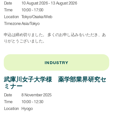
Date
10 August 2026 - 13 August 2026
Meet ICON members
obal ICON （英語サイト）
Time
10:00 - 17:00
Location
Tokyo/Osaka/Web
社へのお問い合わせ
Timezone
Asia/Tokyo
申込は締め切りました。 多くのお申し込みをいただき、あ
りがとうございました。
INDUSTRY
武庫川女子大学様 薬学部業界研究セ
ミナー
Date
8 November 2025
Time
10:00 - 12:30
Location
Hyogo