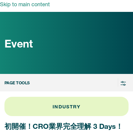
Skip to main content
ut ICON
概要
長メッセージ
Event
業・ソリューション
の活動
事業・ソリューショ
ン
ンサイト
PAGE TOOLS
情報
ソリューション
ICON biotech
ュース
採用情報
INDUSTRY
当社の強み
nt
新卒採用
初開催！CRO業界完全理解 3 Days！
キャリア採用