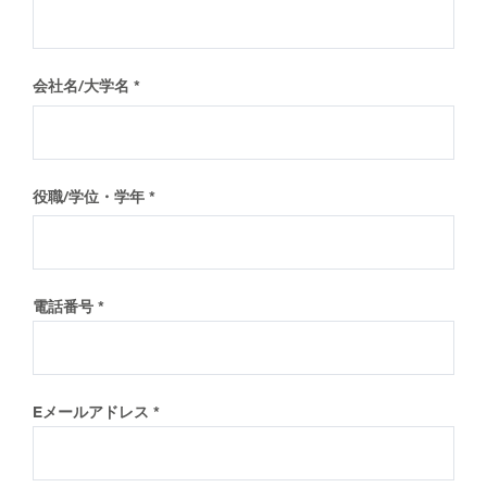
Meet ICON members
obal ICON （英語サイト）
社へのお問い合わせ
会社名/大学名
役職/学位・学年
電話番号
Eメールアドレス