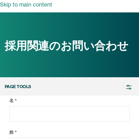
Skip to main content
ut ICON
概要
長メッセージ
採用関連のお問い合わせ
業・ソリューション
の活動
事業・ソリューショ
ン
ンサイト
PAGE TOOLS
情報
ソリューション
名
ICON biotech
ュース
採用情報
当社の強み
nt
新卒採用
姓
キャリア採用