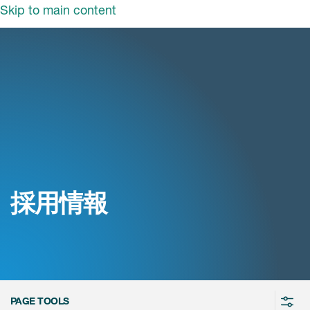
Skip to main content
ut ICON
概要
長メッセージ
業・ソリューション
の活動
事業・ソリューショ
ン
ンサイト
採用情報
情報
ソリューション
ICON biotech
ュース
採用情報
当社の強み
nt
新卒採用
キャリア採用
PAGE TOOLS