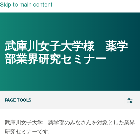
Skip to main content
ut ICON
概要
長メッセージ
武庫川女子大学様 薬学
業・ソリューション
部業界研究セミナー
の活動
事業・ソリューショ
ン
ンサイト
情報
ソリューション
PAGE TOOLS
ICON biotech
ュース
採用情報
当社の強み
nt
武庫川女子大学 薬学部のみなさんを対象とした業界
新卒採用
研究セミナーです。
キャリア採用