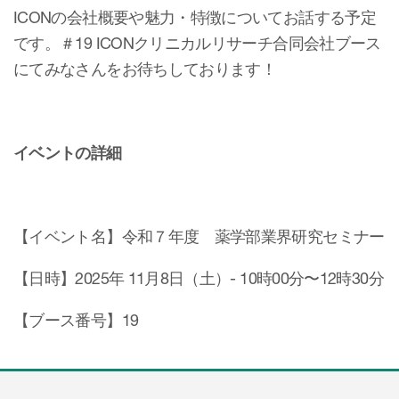
ICONの会社概要や魅力・特徴についてお話する予定
Meet ICON members
obal ICON （英語サイト）
です。＃19 ICONクリニカルリサーチ合同会社ブース
社へのお問い合わせ
にてみなさんをお待ちしております！
イベントの詳細
【イベント名】令和７年度 薬学部業界研究セミナー
【日時】2025年 11月8日（土）- 10時00分〜12時30分
【ブース番号】19