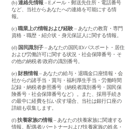
(
b
)
連絡先情報
– E
メール・郵送先住所・電話番号
など、当社からあなたへの連絡を可能にする情
報。
(c)
職業上の情報および経験
–
あなたの教育・専門
資格・職歴・紹介状・身元保証人に関する情報。
(d)
国民識別子
–
あなたの国民
ID/
パスポート・居住
および労働許可に関する状況・社会保障番号・そ
の他の納税者
/
政府の識別番号。
(e)
財務情報
–
あなたの給与・退職金口座情報・会
社からの諸手当・賞与・福利厚生手当・労働時間
記録・納税者参照番号（納税者識別番号・国民保
険番号・社会保障番号など）。また、採用手続き
の最中に経費を払い戻す場合、当社は銀行口座の
詳細も収集します。
(f)
扶養家族の情報
–
あなたの扶養家族に関連する
情報。配偶者
/
パートナーおよび扶養家族の姓名・