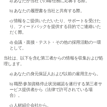
a)
あなたが当社での職
/
任務に応募する際。
b)
あなたの履歴書を当社と共有する際。
c)
情報をご提供いただいたり、サポートを受けた
り、フィードバックを提供する目的でご連絡いた
だく際。
d)
会議・面接・テスト・その他の採用活動の一環
として。
当社は、以下を含む第三者からの情報を収集および処
理します。
a)
あなたの身元保証人および以前の雇用主から。
b)
職歴
/
参加資格停止状況確認を遂行する第三者サ
ービス提供者から（法律で許可されている場
合）。
c)
人材紹介会社から。