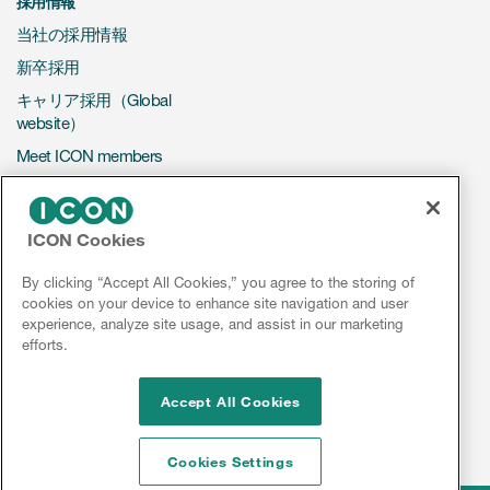
採用情報
当社の採用情報
新卒採用
キャリア採用（Global
website）
Meet ICON members
CONTACT US
ICON Cookies
ビジネスのお問い合わせ
By clicking “Accept All Cookies,” you agree to the storing of
採用に関するお問い合わせ
cookies on your device to enhance site navigation and user
experience, analyze site usage, and assist in our marketing
efforts.
LinkedIn
Facebook
YouTube
Instagram
Accept All Cookies
Cookies Settings