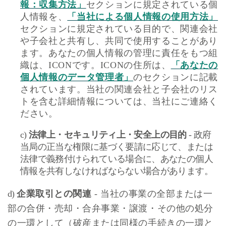
報：収集方法」
セクションに規定されている個
人情報を、
「当社による個人情報の使用方法」
セクションに規定されている目的で、関連会社
や子会社と共有し、共同で使用することがあり
ます。あなたの個人情報の管理に責任をもつ組
織は、
ICON
です。
ICON
の住所は、
「あなたの
個人情報のデータ管理者」
のセクションに記載
されています。当社の関連会社と子会社のリス
トを含む詳細情報については、当社にご連絡く
ださい。
c
)
法律上・セキュリティ上・安全上の目的
-
政府
当局の正当な権限に基づく要請に応じて、または
法律で義務付けられている場合に、あなたの個人
情報を共有しなければならない場合があります。
d
)
企業取引との関連
-
当社の事業の全部または一
部の合併・売却・合弁事業・譲渡・その他の処分
の一環として（破産または同様の手続きの一環と