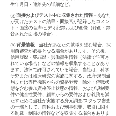
生年月日・連絡先の詳細など。
(g)
面接およびテスト中に収集された情報
–
あなた
が受けたテストの結果・面接官が記録したコメン
ト・面接の音声
/
ビデオ記録および画像（録画・録
音された面接の場合）。
(h)
背景情報
–
当社があなたの就職を望む場合、採
用前審査が必要となる場合があります。その後、
信用履歴・犯罪歴・労働衛生情報（法律で許可さ
れている場合）などの情報を収集することがあり
ます。法律で許可されている場合、当社は、科学
研究または臨床研究の実施に関する、政府
/
規制当
局または専門機関からの資格剥奪・除外・停職状
態を含む参加資格停止状態の情報、および規制要
件や健全性要件、顧客からの要件および義務を満
たすために当社が実施する身元調査
/
スタッフ審査
の一環として、前科および刑事犯罪、取引に関す
る制裁・制限の情報などを収集する場合もありま