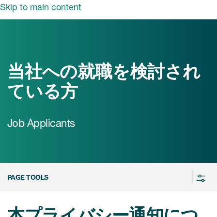
Skip to main content
ut ICON
概要
長メッセージ
当社への就職を検討され
業・ソリューション
ている方
の活動
事業・ソリューショ
ン
ンサイト
Job Applicants
情報
ソリューション
ICON biotech
ュース
採用情報
PAGE TOOLS
当社の強み
nt
新卒採用
本プライバシー通知につ
キャリア採用