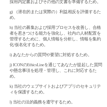
採用内定書およびその他の文書を準備するため。
g)
（潜在的または実際の）利益相反を評価するた
め。
h)
当社の募集および採用プロセスを改善し、合格
者を惹きつける能力を強化し、社内の人材配置を
管理するために、個人情報を分析し、情報を集約
化
/
仮名化するため。
i)
あなたからの質問や要望に対処するため。
j) ICON
の
EthicsLine
を通じてあなたが提起した質問
や懸念事項を処理・管理し、これに対応するた
め。
k)
当社のウェブサイトおよびアプリのセキュリテ
ィを保護するため。
l)
当社の法的義務を遵守するため。