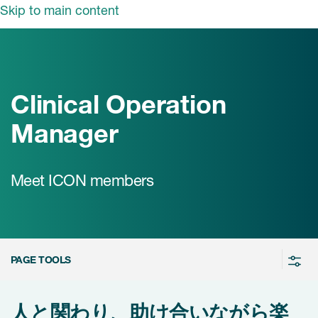
Skip to main content
ut ICON
概要
長メッセージ
Clinical Operation
業・ソリューション
Manager
の活動
事業・ソリューショ
ン
ンサイト
Meet ICON members
情報
ソリューション
ICON biotech
ュース
採用情報
PAGE TOOLS
当社の強み
nt
新卒採用
人と関わり、助け合いながら楽
キャリア採用