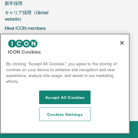
新卒採用
キャリア採用（Global
website）
Meet ICON members
CONTACT US
ICON Cookies
ビジネスのお問い合わせ
By clicking “Accept All Cookies,” you agree to the storing of
採用に関するお問い合わせ
cookies on your device to enhance site navigation and user
experience, analyze site usage, and assist in our marketing
efforts.
LinkedIn
Facebook
YouTube
Instagram
Accept All Cookies
Cookies Settings
Legal
© 2026 ICON plc
Disclaimer
Privacy
Sitemap